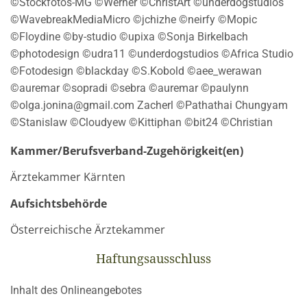
©Stockfotos-MG ©Werner ©ChristArt ©underdogstudios
©WavebreakMediaMicro ©jchizhe ©neirfy ©Mopic
©Floydine ©by-studio ©upixa ©Sonja Birkelbach
©photodesign ©udra11 ©underdogstudios ©Africa Studio
©Fotodesign ©blackday ©S.Kobold ©aee_werawan
©auremar ©sopradi ©sebra ©auremar ©paulynn
©olga.jonina@gmail.com Zacherl ©Pathathai Chungyam
©Stanislaw ©Cloudyew ©Kittiphan ©bit24 ©Christian
Kammer/Berufsverband-Zugehörigkeit(en)
Ärztekammer Kärnten
Aufsichtsbehörde
Österreichische Ärztekammer
Haftungsausschluss
Inhalt des Onlineangebotes